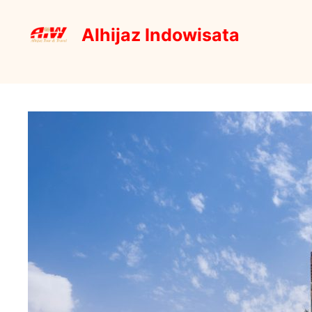
Skip
to
Alhijaz Indowisata
content