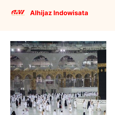
Skip
to
Alhijaz Indowisata
content