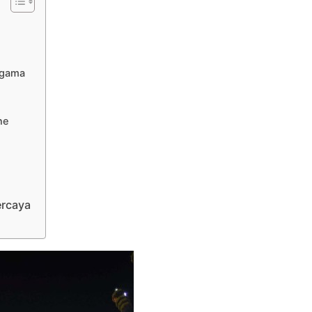
Agama
ne
ercaya