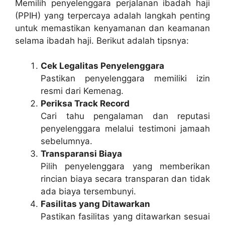
Memilih penyelenggara perjalanan ibadah haji
(PPIH) yang terpercaya adalah langkah penting
untuk memastikan kenyamanan dan keamanan
selama ibadah haji. Berikut adalah tipsnya:
Cek Legalitas Penyelenggara
Pastikan penyelenggara memiliki izin
resmi dari Kemenag.
Periksa Track Record
Cari tahu pengalaman dan reputasi
penyelenggara melalui testimoni jamaah
sebelumnya.
Transparansi Biaya
Pilih penyelenggara yang memberikan
rincian biaya secara transparan dan tidak
ada biaya tersembunyi.
Fasilitas yang Ditawarkan
Pastikan fasilitas yang ditawarkan sesuai