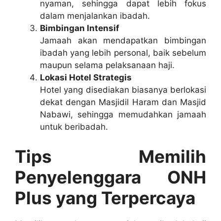
nyaman, sehingga dapat lebih fokus
dalam menjalankan ibadah.
Bimbingan Intensif
Jamaah akan mendapatkan bimbingan
ibadah yang lebih personal, baik sebelum
maupun selama pelaksanaan haji.
Lokasi Hotel Strategis
Hotel yang disediakan biasanya berlokasi
dekat dengan Masjidil Haram dan Masjid
Nabawi, sehingga memudahkan jamaah
untuk beribadah.
Tips Memilih
Penyelenggara ONH
Plus yang Terpercaya