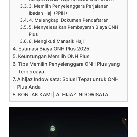
3. Memilih Penyelenggara Perjalanan
Ibadah Haji (PPIH)
4. Melengkapi Dokumen Pendaftaran
5. Menyelesaikan Pembayaran Biaya ONH
Plus
6. Mengikuti Manasik Haji
Estimasi Biaya ONH Plus 2025
Keuntungan Memilih ONH Plus
Tips Memilih Penyelenggara ONH Plus yang
Terpercaya
Alhijaz Indowisata: Solusi Tepat untuk ONH
Plus Anda
KONTAK KAMI | ALHIJAZ INDOWISATA