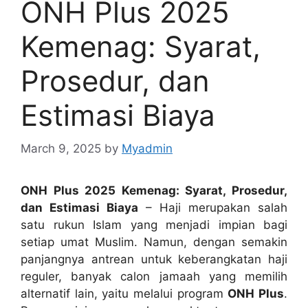
ONH Plus 2025
Kemenag: Syarat,
Prosedur, dan
Estimasi Biaya
March 9, 2025
by
Myadmin
ONH Plus 2025 Kemenag: Syarat, Prosedur,
dan Estimasi Biaya
– Haji merupakan salah
satu rukun Islam yang menjadi impian bagi
setiap umat Muslim. Namun, dengan semakin
panjangnya antrean untuk keberangkatan haji
reguler, banyak calon jamaah yang memilih
alternatif lain, yaitu melalui program
ONH Plus
.