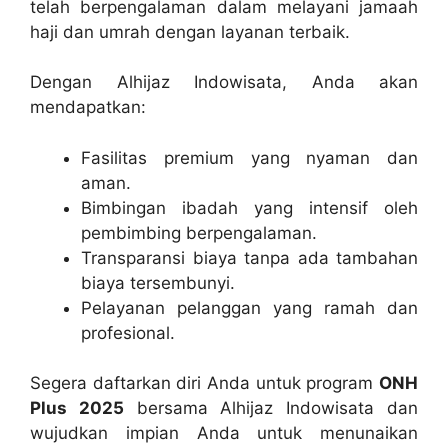
telah berpengalaman dalam melayani jamaah
haji dan umrah dengan layanan terbaik.
Dengan Alhijaz Indowisata, Anda akan
mendapatkan:
Fasilitas premium yang nyaman dan
aman.
Bimbingan ibadah yang intensif oleh
pembimbing berpengalaman.
Transparansi biaya tanpa ada tambahan
biaya tersembunyi.
Pelayanan pelanggan yang ramah dan
profesional.
Segera daftarkan diri Anda untuk program
ONH
Plus 2025
bersama Alhijaz Indowisata dan
wujudkan impian Anda untuk menunaikan