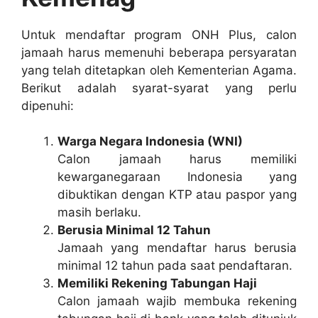
Untuk mendaftar program ONH Plus, calon
jamaah harus memenuhi beberapa persyaratan
yang telah ditetapkan oleh Kementerian Agama.
Berikut adalah syarat-syarat yang perlu
dipenuhi:
Warga Negara Indonesia (WNI)
Calon jamaah harus memiliki
kewarganegaraan Indonesia yang
dibuktikan dengan KTP atau paspor yang
masih berlaku.
Berusia Minimal 12 Tahun
Jamaah yang mendaftar harus berusia
minimal 12 tahun pada saat pendaftaran.
Memiliki Rekening Tabungan Haji
Calon jamaah wajib membuka rekening