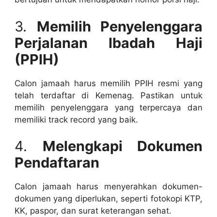
3.
Memilih Penyelenggara
Perjalanan Ibadah Haji
(PPIH)
Calon jamaah harus memilih PPIH resmi yang
telah terdaftar di Kemenag. Pastikan untuk
memilih penyelenggara yang terpercaya dan
memiliki track record yang baik.
4.
Melengkapi Dokumen
Pendaftaran
Calon jamaah harus menyerahkan dokumen-
dokumen yang diperlukan, seperti fotokopi KTP,
KK, paspor, dan surat keterangan sehat.