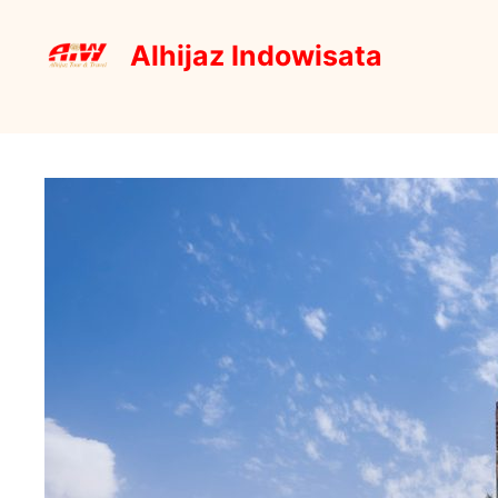
Skip
to
Alhijaz Indowisata
content