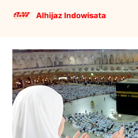
Skip
to
Alhijaz Indowisata
content