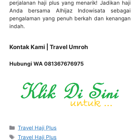
perjalanan haji plus yang menarik! Jadikan haji
Anda bersama Alhijaz Indowisata sebagai
pengalaman yang penuh berkah dan kenangan
indah.
Kontak Kami | Travel Umroh
Hubungi WA 081367676975
Categories
Travel Haji Plus
Tags
Travel Haji Plus