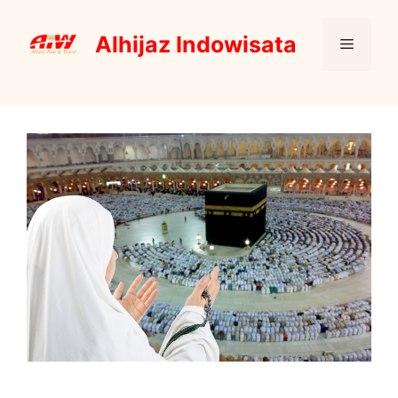
Skip
to
Alhijaz Indowisata
Menu
content