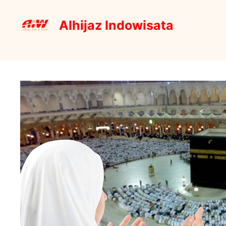
Skip
to
Alhijaz Indowisata
content