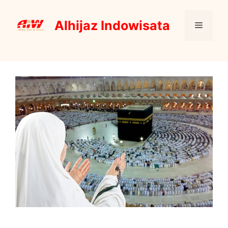
Skip
to
Alhijaz Indowisata
Menu
content