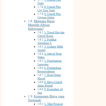
Turki
8. Umroh Plus
City Tour Turki
9. Umroh Plus
Citytour Dubai
Mengapa Harus
Memilih Alhijaz
Indowisata?
1. Travel Haji dan
Umroh Resmi
2. Predikat
Akreditasi A
3. Gedung Milik
Sendiri
4. Jadwal Tepat
Waktu
5. Penerbangan
Langsung
6. Pembimbing
Berpengalaman
7. Hotel Dekat
Masjid
8. Biaya Umroh
dalam Rupiah
9. Konsultasi 24
Jam
Komponen Biaya yang
Termasuk
1. Tiket Pesawat