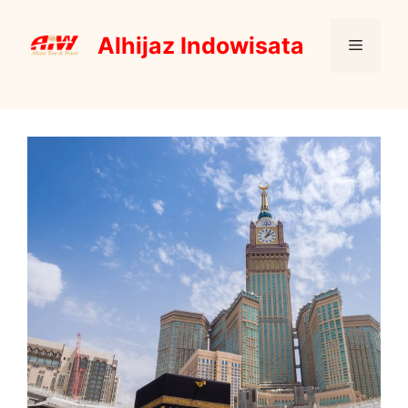
Skip
to
Alhijaz Indowisata
Menu
content