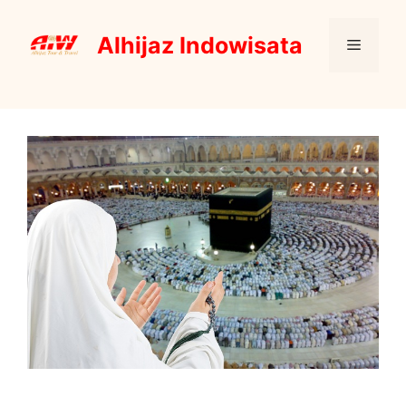
Skip
to
Alhijaz Indowisata
Menu
content