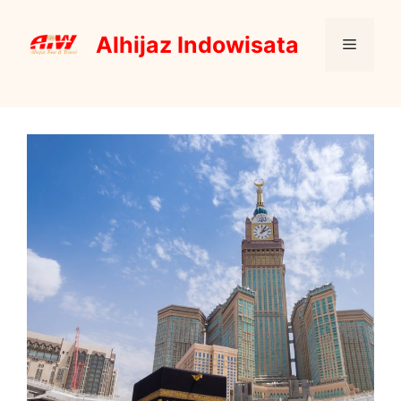
Skip
to
Alhijaz Indowisata
Menu
content