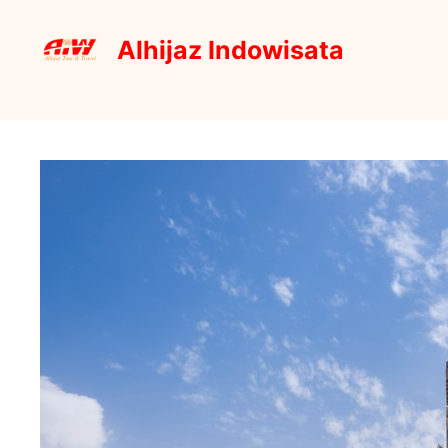
Skip
to
Alhijaz Indowisata
content