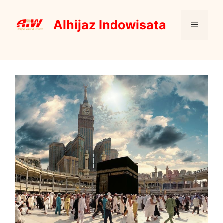
Skip
to
Alhijaz Indowisata
Menu
content