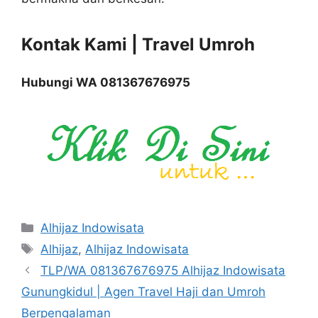
Kontak Kami | Travel Umroh
Hubungi WA 081367676975
Categories
Alhijaz Indowisata
Tags
Alhijaz
,
Alhijaz Indowisata
TLP/WA 081367676975 Alhijaz Indowisata
Gunungkidul | Agen Travel Haji dan Umroh
Berpengalaman