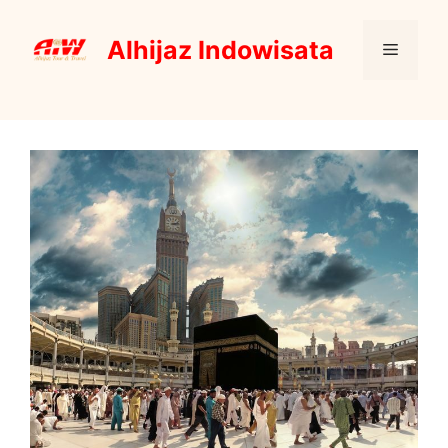
Skip
to
Alhijaz Indowisata
Menu
content