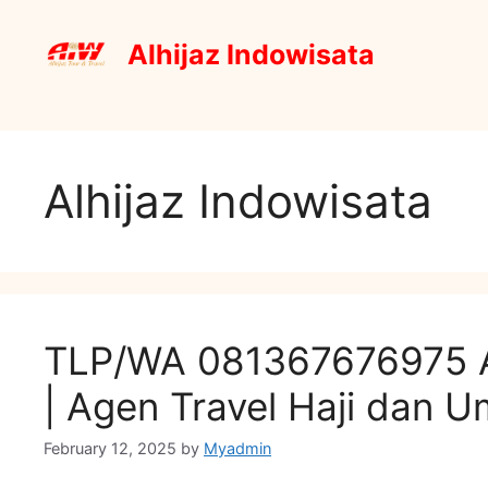
Skip
to
Alhijaz Indowisata
content
Alhijaz Indowisata
TLP/WA 081367676975 Alh
| Agen Travel Haji dan 
February 12, 2025
by
Myadmin