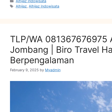
Categories
Alhijaz Indowisata
Tags
Alhijaz
,
Alhijaz Indowisata
TLP/WA 081367676975 Al
Jombang | Biro Travel H
Berpengalaman
February 9, 2025
by
Myadmin