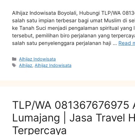
Alhijaz Indowisata Boyolali, Hubungi TLP/WA 081
salah satu impian terbesar bagi umat Muslim di 
ke Tanah Suci menjadi pengalaman spiritual yang
tersebut, pemilihan biro perjalanan yang terpercay
salah satu penyelenggara perjalanan haji …
Read 
Categories
Alhijaz Indowisata
Tags
Alhijaz
,
Alhijaz Indowisata
TLP/WA 081367676975 Al
Lumajang | Jasa Travel 
Terpercaya