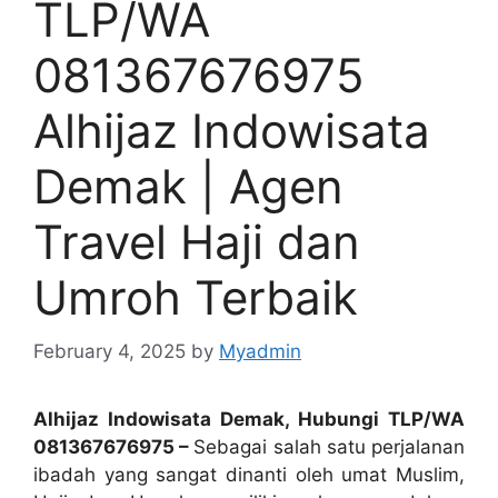
TLP/WA
081367676975
Alhijaz Indowisata
Demak | Agen
Travel Haji dan
Umroh Terbaik
February 4, 2025
by
Myadmin
Alhijaz Indowisata Demak, Hubungi TLP/WA
081367676975 –
Sebagai salah satu perjalanan
ibadah yang sangat dinanti oleh umat Muslim,