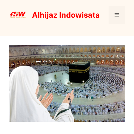
Skip
to
Alhijaz Indowisata
Menu
content