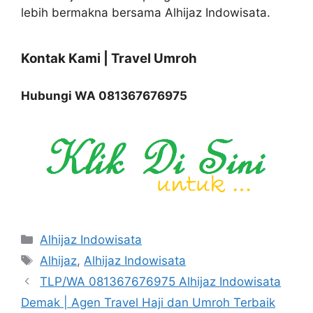
lebih bermakna bersama Alhijaz Indowisata.
Kontak Kami | Travel Umroh
Hubungi WA 081367676975
Categories
Alhijaz Indowisata
Tags
Alhijaz
,
Alhijaz Indowisata
TLP/WA 081367676975 Alhijaz Indowisata
Demak | Agen Travel Haji dan Umroh Terbaik