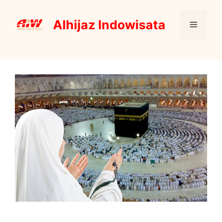
Skip
to
Alhijaz Indowisata
Menu
content