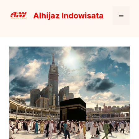
Skip
to
Alhijaz Indowisata
Menu
content