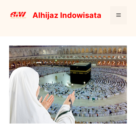
Skip
to
Alhijaz Indowisata
Menu
content