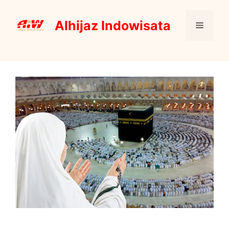
Skip
to
Alhijaz Indowisata
Menu
content