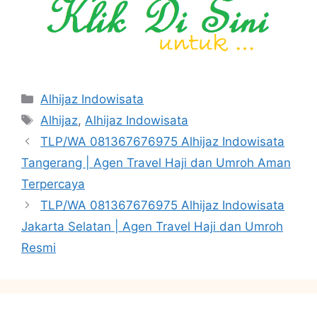
Categories
Alhijaz Indowisata
Tags
Alhijaz
,
Alhijaz Indowisata
TLP/WA 081367676975 Alhijaz Indowisata
Tangerang | Agen Travel Haji dan Umroh Aman
Terpercaya
TLP/WA 081367676975 Alhijaz Indowisata
Jakarta Selatan | Agen Travel Haji dan Umroh
Resmi