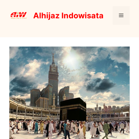
Skip
to
Alhijaz Indowisata
Menu
content