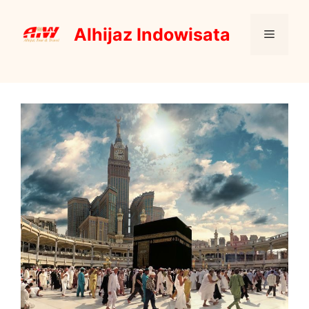
Skip
to
Alhijaz Indowisata
Menu
content