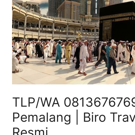
TLP/WA 08136767697
Pemalang | Biro Tra
Resmi