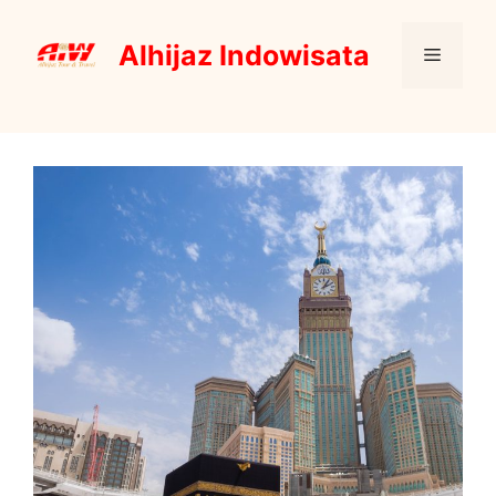
Skip
to
Alhijaz Indowisata
Menu
content