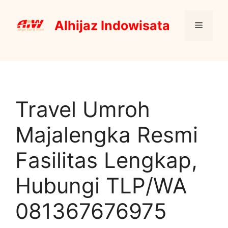
Skip
to
Alhijaz Indowisata
Menu
content
Travel Umroh
Majalengka Resmi
Fasilitas Lengkap,
Hubungi TLP/WA
081367676975