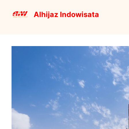
Skip
to
Alhijaz Indowisata
content